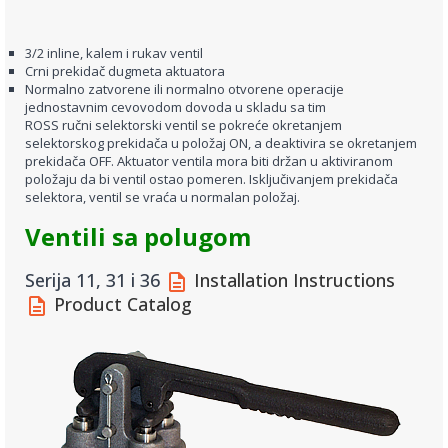
3/2 inline, kalem i rukav ventil
Crni prekidač dugmeta aktuatora
Normalno zatvorene ili normalno otvorene operacije
jednostavnim cevovodom dovoda u skladu sa tim
ROSS ručni selektorski ventil se pokreće okretanjem
selektorskog prekidača u položaj ON, a deaktivira se okretanjem
prekidača OFF. Aktuator ventila mora biti držan u aktiviranom
položaju da bi ventil ostao pomeren. Isključivanjem prekidača
selektora, ventil se vraća u normalan položaj.
Ventili sa polugom
Serija 11, 31 i 36
Installation Instructions
Product Catalog