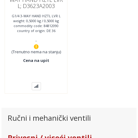
L; D3623A2003
G1/4 3-WAY HAND HZTL LVR L
weight: 0,5000 kg / 0,5000 kg
commodity code: 84812090
country of origin: DE 36
Series, 3/2 Manual Lever
-
Valve, Normally Open, Spring
(Trenutno nema na stanju)
Cena na upit
Ručni i mehanički ventili
Privesni / viseći ventili