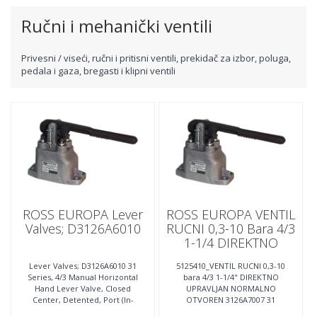
Ručni i mehanički ventili
Privesni / viseći, ručni i pritisni ventili, prekidač za izbor, poluga,
pedala i gaza, bregasti i klipni ventili
ROSS EUROPA Lever
ROSS EUROPA VENTIL
Valves; D3126A6010
RUCNI 0,3-10 Bara 4/3
1-1/4 DIREKTNO
UPRAVLJAN
Lever Valves; D3126A6010 31
5125410_VENTIL RUCNI 0,3-10
NORMALNO
Series, 4/3 Manual Horizontal
bara 4/3 1-1/4" DIREKTNO
OTVOREN; 3126A7007
Hand Lever Valve, Closed
UPRAVLJAN NORMALNO
Center, Detented, Port (In-
OTVOREN 3126A7007 31
Out) G1", Port (Exhaust) G1-
Series, 4/3 Manual Horizontal