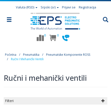
Valuta
(RSD)
Srpski (sr)
Prijavi se
Registracija
0
0
Početna
Pneumatika
Pneumatske Komponente ROSS
Ručni I Mehanički Ventili
Ručni i mehanički ventili
Filteri