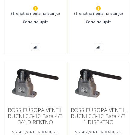
-
-
1/4" Lever Valves
Hand Lever Valve, Open
Center, Detented,
(Trenutno nema na stanju)
(Trenutno nema na stanju)
Cena na upit
Cena na upit
ROSS EUROPA VENTIL
ROSS EUROPA VENTIL
RUCNI 0,3-10 Bara 4/3
RUCNI 0,3-10 Bara 4/3
3/4 DIREKTNO
1 DIREKTNO
UPRAVLJAN
UPRAVLJAN
5125411_VENTIL RUCNI 0,3-10
5125412_VENTIL RUCNI 0,3-10
NORMALNO
NORMALNO