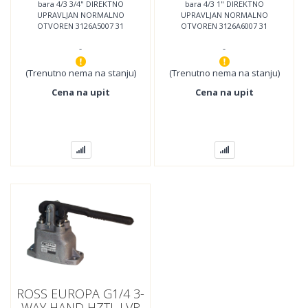
bara 4/3 3/4" DIREKTNO
bara 4/3 1" DIREKTNO
OTVOREN; 3126A5007
OTVOREN; 3126A6007
UPRAVLJAN NORMALNO
UPRAVLJAN NORMALNO
OTVOREN 3126A5007 31
OTVOREN 3126A6007 31
Series, 4/3 Manual Horizontal
Series, 4/3 Manual Horizontal
-
-
Hand Lever Valve, Open
Hand Lever Valve, Open
Center, Detented,
Center, Detented,
(Trenutno nema na stanju)
(Trenutno nema na stanju)
Cena na upit
Cena na upit
ROSS EUROPA G1/4 3-
WAY HAND HZTL LVR