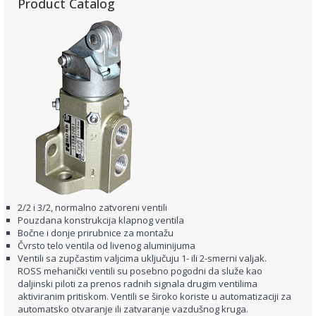
Product Catalog
2/2 i 3/2, normalno zatvoreni ventili
Pouzdana konstrukcija klapnog ventila
Bočne i donje prirubnice za montažu
Čvrsto telo ventila od livenog aluminijuma
Ventili sa zupčastim valjcima uključuju 1- ili 2-smerni valjak.
ROSS mehanički ventili su posebno pogodni da služe kao
daljinski piloti za prenos radnih signala drugim ventilima
aktiviranim pritiskom. Ventili se široko koriste u automatizaciji za
automatsko otvaranje ili zatvaranje vazdušnog kruga.