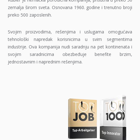
zemalja širom sveta. Osnovana 1960. godine i trenutno broji
preko 500 zaposlenih.
Svojim proizvodima, rešenjima i uslugama omogućava
tehnološki napredak korisnicima u svim segmentima
industrije. Ova kompanija nudi saradnju na pet kontinenata i
svojim saradnicima obezbeđuje benefite brzim,
jednostavnim i naprednim rešenjima.