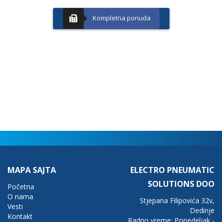
Kompletna ponuda
MAPA SAJTA
ELECTRO PNEUMATIC
SOLUTIONS DOO
Početna
O nama
Stjepana Filipovića 32v,
Vesti
Dedinje
Kontakt
Radno vreme: Ponedeljak -