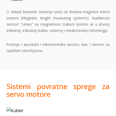
U oblasti linearnih merenja ističu se linearni magnetni merni
sistemi (Magnetic length measuring systems). Kueblerovi
senzori “Limes” sa magnetnom trakom koriste se u drvnoj
industriji, industriji stakla, solarnoj i medicicinskoj tehnologiji.
Postoje i apsolutni i inkrementalni senzori, kao I senzori sa
različitim interfejsima.
Sistemi povratne sprege za
servo motore