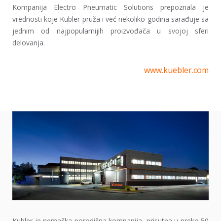
Kompanija Electro Pneumatic Solutions prepoznala je
vrednosti koje Kubler pruža i već nekoliko godina sarađuje sa
jednim od najpopularnijih proizvođača u svojoj sferi
delovanja.
www.kuebler.com
Kubler je nemačka porodična kompanija, prisutna u preko 50