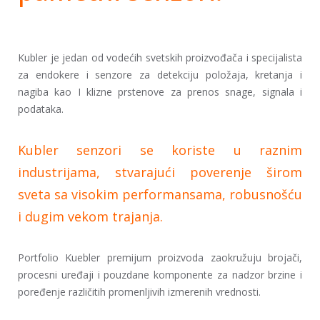
Kubler je jedan od vodećih svetskih proizvođača i specijalista
za endokere i senzore za detekciju položaja, kretanja i
nagiba kao I klizne prstenove za prenos snage, signala i
podataka.
Kubler senzori se koriste u raznim
industrijama, stvarajući poverenje širom
sveta sa visokim performansama, robusnošću
i dugim vekom trajanja.
Portfolio Kuebler premijum proizvoda zaokružuju brojači,
procesni uređaji i pouzdane komponente za nadzor brzine i
poređenje različitih promenljivih izmerenih vrednosti.