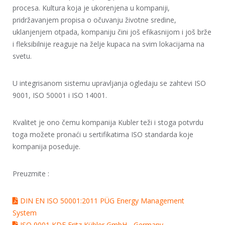
procesa. Kultura koja je ukorenjena u kompaniji,
pridržavanjem propisa o očuvanju životne sredine,
uklanjenjem otpada, kompaniju čini još efikasnijom i još brže
i fleksibilnije reaguje na želje kupaca na svim lokacijama na
svetu.
U integrisanom sistemu upravljanja ogledaju se zahtevi ISO
9001, ISO 50001 i ISO 14001.
Kvalitet je ono čemu kompanija Kubler teži i stoga potvrdu
toga možete pronaći u sertifikatima ISO standarda koje
kompanija poseduje.
Preuzmite :
DIN EN ISO 50001:2011 PÜG Energy Management
System
ISO 9001 KDE Fritz Kübler GmbH - Germany