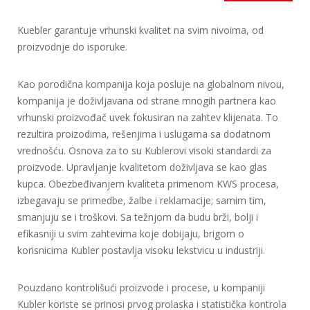
Kuebler garantuje vrhunski kvalitet na svim nivoima, od
proizvodnje do isporuke.
Kao porodična kompanija koja posluje na globalnom nivou,
kompanija je doživljavana od strane mnogih partnera kao
vrhunski proizvođač uvek fokusiran na zahtev klijenata. To
rezultira proizodima, rešenjima i uslugama sa dodatnom
vrednošću. Osnova za to su Kublerovi visoki standardi za
proizvode. Upravljanje kvalitetom doživljava se kao glas
kupca. Obezbeđivanjem kvaliteta primenom KWS procesa,
izbegavaju se primedbe, žalbe i reklamacije; samim tim,
smanjuju se i troškovi. Sa težnjom da budu brži, bolji i
efikasniji u svim zahtevima koje dobijaju, brigom o
korisnicima Kubler postavlja visoku lekstvicu u industriji.
Pouzdano kontrolišući proizvode i procese, u kompaniji
Kubler koriste se prinosi prvog prolaska i statistička kontrola