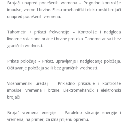
Brojači unapred podešenih vremena – Pogodno kontroliše
impulse, vreme I brzine. Elektromehanički i elektronski brojači
unapred podešenih vremena.
Tahometri / prikazi frekvencije – Kontroliše i nadgleda
linearne rotacione brzine i brzine protoka. Tahometar sa i bez
graničnih vrednosti.
Prikazi položaja – Prikaz, upravljanje i nadgledanje položaja.
Očitavanje položaja sa ili bez graničnih vrednosti.
Višenamenski uređaji – Prikladno prikazuje i kontroliše
impulse, vremena I brzine. Elektromehanički i elektronski
brojači.
Brojač vremena energije – Paralelno sticanje energije i
vremena, na primer, za iznajmljenu opremu.