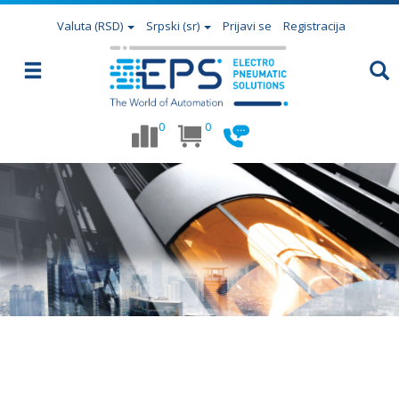
Valuta
(RSD)
Srpski (sr)
Prijavi se
Registracija
0
0