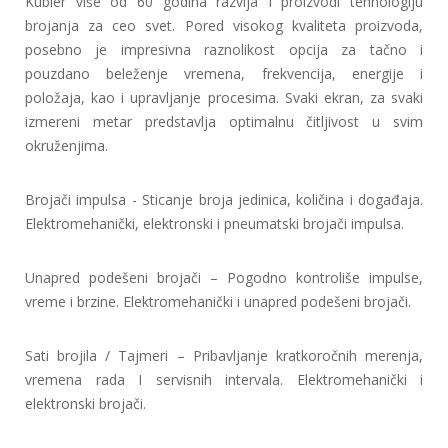
Kubler više od 60 godina razvija I proizvodi tehnologiju
brojanja za ceo svet. Pored visokog kvaliteta proizvoda,
posebno je impresivna raznolikost opcija za tačno i
pouzdano beleženje vremena, frekvencija, energije i
položaja, kao i upravljanje procesima. Svaki ekran, za svaki
izmereni metar predstavlja optimalnu čitljivost u svim
okruženjima.
Brojači impulsa - Sticanje broja jedinica, količina i događaja.
Elektromehanički, elektronski i pneumatski brojači impulsa.
Unapred podešeni brojači – Pogodno kontroliše impulse,
vreme i brzine. Elektromehanički i unapred podešeni brojači.
Sati brojila / Tajmeri – Pribavljanje kratkoročnih merenja,
vremena rada I servisnih intervala. Elektromehanički i
elektronski brojači.