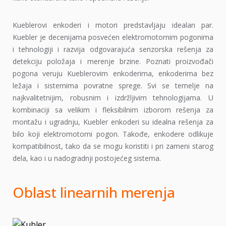
Kueblerovi enkoderi i motori predstavljaju idealan par.
Kuebler je decenijama posvećen elektromotornim pogonima
i tehnologiji i razvija odgovarajuća senzorska rešenja za
detekciju položaja i merenje brzine. Poznati proizvođači
pogona veruju Kueblerovim enkoderima, enkoderima bez
ležaja i sistemima povratne sprege. Svi se temelje na
najkvalitetnijim, robusnim i izdržljivim tehnologijama. U
kombinaciji sa velikim i fleksibilnim izborom rešenja za
montažu i ugradnju, Kuebler enkoderi su idealna rešenja za
bilo koji elektromotorni pogon. Takođe, enkodere odlikuje
kompatibilnost, tako da se mogu koristiti i pri zameni starog
dela, kao i u nadogradnji postojećeg sistema.
Oblast linearnih merenja