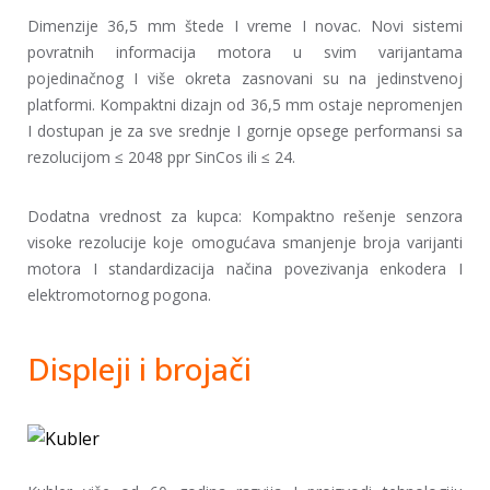
Dimenzije 36,5 mm štede I vreme I novac. Novi sistemi
povratnih informacija motora u svim varijantama
pojedinačnog I više okreta zasnovani su na jedinstvenoj
platformi. Kompaktni dizajn od 36,5 mm ostaje nepromenjen
I dostupan je za sve srednje I gornje opsege performansi sa
rezolucijom ≤ 2048 ppr SinCos ili ≤ 24.
Dodatna vrednost za kupca: Kompaktno rešenje senzora
visoke rezolucije koje omogućava smanjenje broja varijanti
motora I standardizacija načina povezivanja enkodera I
elektromotornog pogona.
Displeji i brojači