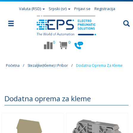
Valuta
(RSD)
Srpski (sr)
Prijavi se
Registracija
0
0
Početna
Stezaljke(Kleme) I Pribor
Dodatna Oprema Za Kleme
Dodatna oprema za kleme