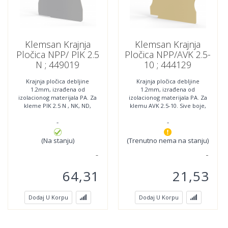
Klemsan Krajnja
Klemsan Krajnja
Pločica NPP/ PIK 2.5
Pločica NPP/AVK 2.5-
N ; 449019
10 ; 444129
Krajnja pločica debljine
Krajnja pločica debljine
1.2mm, izrađena od
1.2mm, izrađena od
izolacionog materijala PA. Za
izolacionog materijala PA. Za
kleme PIK 2.5 N , NK, ND,
klemu AVK 2.5-10. Sive boje,
NLD i PIK 4N. Sive boje,
dostupna još i u ostalim
-
-
dostupna još i u ostalim
bojama po zahtevu.
bojama
Minimalna
(Na stanju)
(Trenutno nema na stanju)
64,31
21,53
Dodaj U Korpu
Dodaj U Korpu