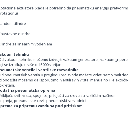
Rotacione aktuatore (kada je potrebno da pneumatsku energiju pretvorim
 rotacionu)
Tandem cilindre
Zaustavne cilindre
Cilindre sa linearnim vođenjem
akuum tehniku
Od vakuum tehnike možemo izdvojiti vakuum generatore , vakuum gripere
oji se izrađuju u više od 5000 varijanti
neumatske ventile i ventilske razvodnike
Od pneumatskih ventila u pregledu proizvoda možete videti samo mali de
d onog šta možemo da isporučimo. Ventili svih vrsta, manualno ili električn
okretani.
odatna pneumatska oprema
Priključci svih vrsta, spojnice, priključci za creva sa različitim načinom
pajanja, pneumatske cevi i pneumatski razvodnici.
prema za pripremu vazduha pod pritiskom