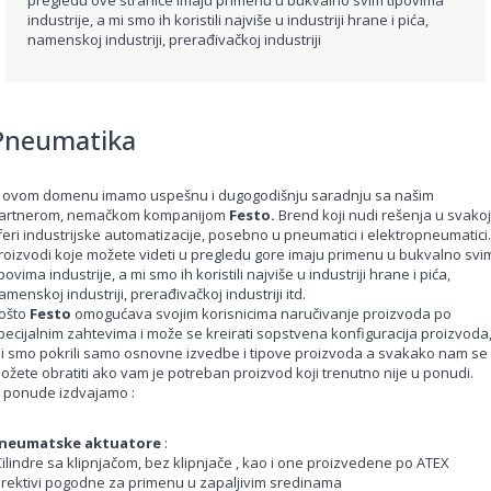
pregledu ove stranice imaju primenu u bukvalno svim tipovima
industrije, a mi smo ih koristili najviše u industriji hrane i pića,
namenskoj industriji, prerađivačkoj industriji
Pneumatika
 ovom domenu imamo uspešnu i dugogodišnju saradnju sa našim
artnerom, nemačkom kompanijom
Festo.
Brend koji nudi rešenja u svakoj
feri industrijske automatizacije, posebno u pneumatici i elektropneumatici.
roizvodi koje možete videti u pregledu gore imaju primenu u bukvalno svi
ipovima industrije, a mi smo ih koristili najviše u industriji hrane i pića,
amenskoj industriji, prerađivačkoj industriji itd.
ošto
Festo
omogućava svojim korisnicima naručivanje proizvoda po
pecijalnim zahtevima i može se kreirati sopstvena konfiguracija proizvoda
i smo pokrili samo osnovne izvedbe i tipove proizvoda a svakako nam se
ožete obratiti ako vam je potreban proizvod koji trenutno nije u ponudi.
z ponude izdvajamo :
neumatske aktuatore
:
Cilindre sa klipnjačom, bez klipnjače , kao i one proizvedene po ATEX
irektivi pogodne za primenu u zapaljivim sredinama