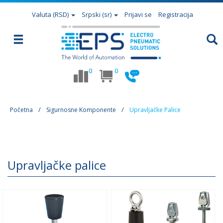
Valuta
(RSD)
Srpski (sr)
Prijavi se
Registracija
0
0
Početna
Sigurnosne Komponente
Upravljačke Palice
Upravljačke palice