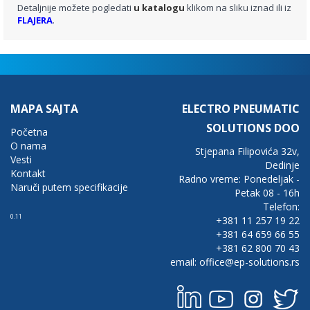
Detaljnije možete pogledati
u katalogu
klikom na sliku iznad ili iz
FLAJERA
.
MAPA SAJTA
ELECTRO PNEUMATIC
SOLUTIONS DOO
Početna
O nama
Stjepana Filipovića 32v,
Vesti
Dedinje
Kontakt
Radno vreme: Ponedeljak -
Naruči putem specifikacije
Petak 08 - 16h
Telefon:
0.11
+381 11 257 19 22
+381 64 659 66 55
+381 62 800 70 43
email: office@ep-solutions.rs