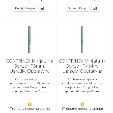
Dodaj U Korpu
Dodaj U Korpu
CONTRINEX Minijaturni
CONTRINEX Minijaturni
Senzor Fi3mm,
Senzor Fi4 Mm,
Ugradiv, Operativna
Ugradiv, Operativna
Distanca 1.5mm,NPN,
Distanca 1.5mm,PNP,
Contrinex minijaturni
Contrinex minijaturni
NC,DW-AD-622-04
NO,DW-AD-623-04
induktivni senzor iz Miniature
induktivni senzor iz Miniature
;320-920-161
;320-920-172
serije, cilindričnog oblika,
serije, cilindričnog oblika,
spoljnih dimenzija fi3mm.
spoljnih dimenzija fi3mm.
Povezivanje se vrši trožilnim
.Povezivanje se vrši PVC
-
-
kablom PUR dužine
trožilnim kablom dužine
(Trenutno nema na stanju)
(Trenutno nema na stanju)