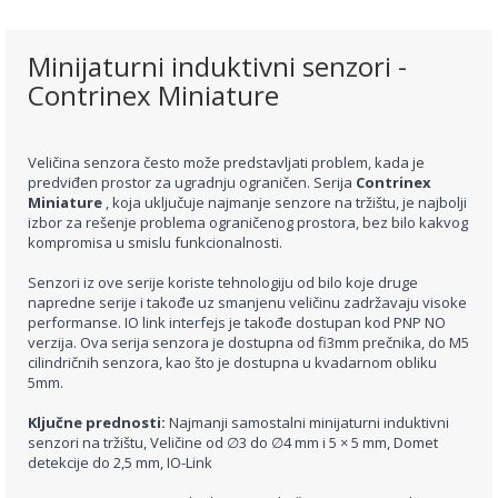
Minijaturni induktivni senzori -
Contrinex Miniature
Veličina senzora često može predstavljati problem, kada je
predviđen prostor za ugradnju ograničen. Serija
Contrinex
Miniature
, koja uključuje najmanje senzore na tržištu, je najbolji
izbor za rešenje problema ograničenog prostora, bez bilo kakvog
kompromisa u smislu funkcionalnosti.
Senzori iz ove serije koriste tehnologiju od bilo koje druge
napredne serije i takođe uz smanjenu veličinu zadržavaju visoke
performanse. IO link interfejs je takođe dostupan kod PNP NO
verzija. Ova serija senzora je dostupna od fi3mm prečnika, do M5
cilindričnih senzora, kao što je dostupna u kvadarnom obliku
5mm.
Ključne prednosti:
Najmanji samostalni minijaturni induktivni
senzori na tržištu, Veličine od ∅3 do ∅4 mm i 5 × 5 mm, Domet
detekcije do 2,5 mm, IO-Link