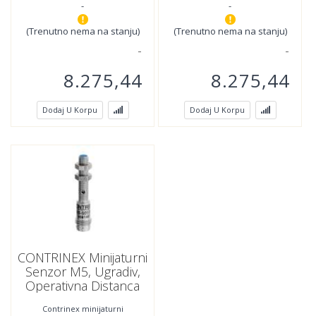
-
-
kablom m8 sa 3-pina
kablom PVC dužine
(Trenutno nema na stanju)
(Trenutno nema na stanju)
8.275,44
8.275,44
Dodaj U Korpu
Dodaj U Korpu
CONTRINEX Minijaturni
Senzor M5, Ugradiv,
Operativna Distanca
1.5mm,PNP, NC,DW-
Contrinex minijaturni
AS-624-M5 ;320-920-