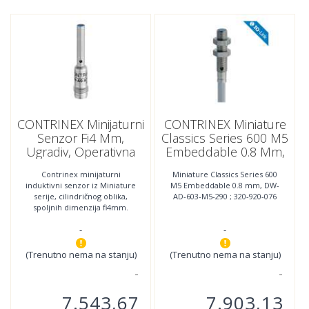
CONTRINEX Minijaturni
CONTRINEX Miniature
Senzor Fi4 Mm,
Classics Series 600 M5
Ugradiv, Operativna
Embeddable 0.8 Mm,
Distanca 0.8 Mm,NPN,
DW-AD-603-M5-290 ;
Contrinex minijaturni
Miniature Classics Series 600
NC,DW-AS-602-04;320-
320-920-076
induktivni senzor iz Miniature
M5 Embeddable 0.8 mm, DW-
920-218
serije, cilindričnog oblika,
AD-603-M5-290 ; 320-920-076
spoljnih dimenzija fi4mm.
.Povezivanje se vršI
-
-
povezivanje se vrši
(Trenutno nema na stanju)
(Trenutno nema na stanju)
7.543,67
7.903,13