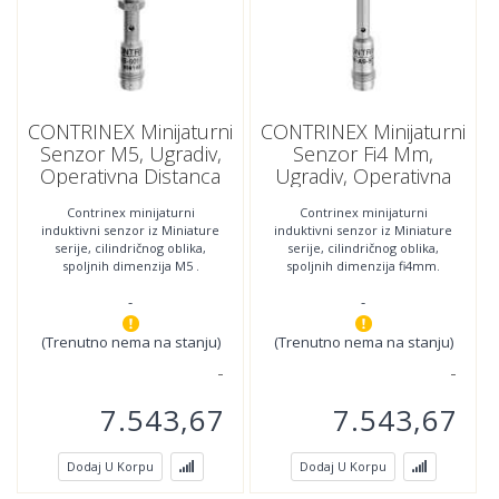
CONTRINEX Minijaturni
CONTRINEX Minijaturni
Senzor M5, Ugradiv,
Senzor Fi4 Mm,
Operativna Distanca
Ugradiv, Operativna
0.8mm,PNP, NC,DW-
Distanca 0.8 Mm,NPN,
Contrinex minijaturni
Contrinex minijaturni
AS-604-M5 ;320-920-
NO,DW-AS-601-04;320-
induktivni senzor iz Miniature
induktivni senzor iz Miniature
245
920-206
serije, cilindričnog oblika,
serije, cilindričnog oblika,
spoljnih dimenzija M5 .
spoljnih dimenzija fi4mm.
Povezivanje se vrši trožilnim
.Povezivanje se vršI
-
-
kablom m8 sa 3-pina
povezivanje se vrši
(Trenutno nema na stanju)
(Trenutno nema na stanju)
7.543,67
7.543,67
Dodaj U Korpu
Dodaj U Korpu