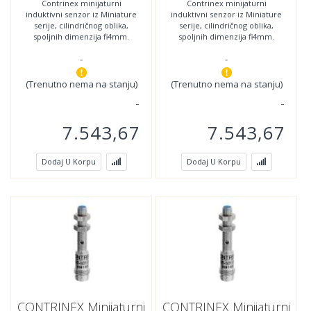
Contrinex minijaturni
Contrinex minijaturni
NO,DW-AS-603-04;320-
NC,DW-AS-604-04;320-
induktivni senzor iz Miniature
induktivni senzor iz Miniature
920-226
920-243
serije, cilindričnog oblika,
serije, cilindričnog oblika,
spoljnih dimenzija fi4mm.
spoljnih dimenzija fi4mm.
.Povezivanje se vršI
.Povezivanje se vršI
-
-
povezivanje se vrši
povezivanje se vrši
(Trenutno nema na stanju)
(Trenutno nema na stanju)
7.543,67
7.543,67
Dodaj U Korpu
Dodaj U Korpu
CONTRINEX Minijaturni
CONTRINEX Minijaturni