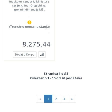
induktivni senzor iz Miniature
280
serije, cilindričnog oblika,
spoljnih dimenzija M5 .
Povezivanje se vrši trožilnim
-
kablom m8 sa 3-pina
(Trenutno nema na stanju)
8.275,44
Dodaj U Korpu
Stranica 1 od 3
Prikazano 1 - 15 od 40 podataka
«
1
2
3
»