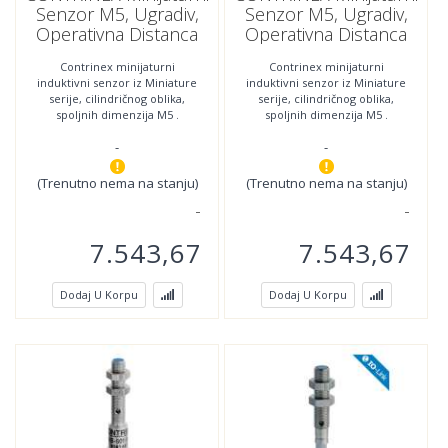
Senzor M5, Ugradiv,
Senzor M5, Ugradiv,
Operativna Distanca
Operativna Distanca
0.8mm,NPN, NO,DW-
0.8mm,NPN, NC,DW-
Contrinex minijaturni
Contrinex minijaturni
AS-601-M5 ;320-920-
AS-602-M5 ;320-920-
induktivni senzor iz Miniature
induktivni senzor iz Miniature
212
221
serije, cilindričnog oblika,
serije, cilindričnog oblika,
spoljnih dimenzija M5 .
spoljnih dimenzija M5 .
Povezivanje se vrši trožilnim
Povezivanje se vrši trožilnim
-
-
kablom m8 sa 3-pina
kablom m8 sa 3-pina
(Trenutno nema na stanju)
(Trenutno nema na stanju)
7.543,67
7.543,67
Dodaj U Korpu
Dodaj U Korpu