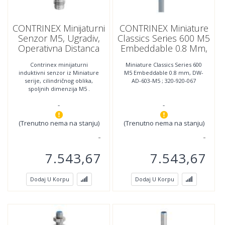
CONTRINEX Minijaturni
CONTRINEX Miniature
Senzor M5, Ugradiv,
Classics Series 600 M5
Operativna Distanca
Embeddable 0.8 Mm,
0.8mm,PNP, NO,DW-
DW-AD-603-M5 ; 320-
Contrinex minijaturni
Miniature Classics Series 600
AS-603-M5 ;320-920-
920-067
induktivni senzor iz Miniature
M5 Embeddable 0.8 mm, DW-
236
serije, cilindričnog oblika,
AD-603-M5 ; 320-920-067
spoljnih dimenzija M5 .
Povezivanje se vrši trožilnim
-
-
kablom m8 sa 3-pina
(Trenutno nema na stanju)
(Trenutno nema na stanju)
7.543,67
7.543,67
Dodaj U Korpu
Dodaj U Korpu