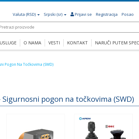
Valuta
(RSD)
Srpski (sr)
Prijavi se
Registracija
Posao
USLUGE
O NAMA
VESTI
KONTAKT
NARUČI PUTEM SPECI
osni Pogon Na Točkovima (SWD)
– Sigurnosni pogon na točkovima (SWD)