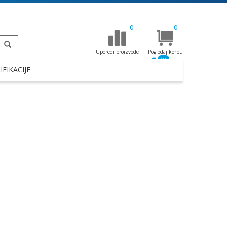
0
0
Uporedi proizvode
Pogledaj korpu
FIKACIJE
+381 11 257 19 22