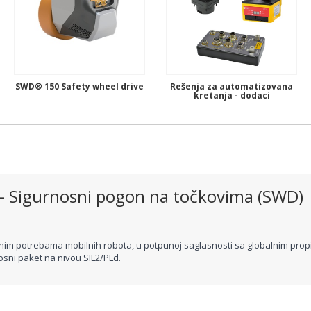
SWD® 150 Safety wheel drive
Rešenja za automatizovana
kretanja - dodaci
 – Sigurnosni pogon na točkovima (SWD)
m potrebama mobilnih robota, u potpunoj saglasnosti sa globalnim propi
sni paket na nivou SIL2/PLd.