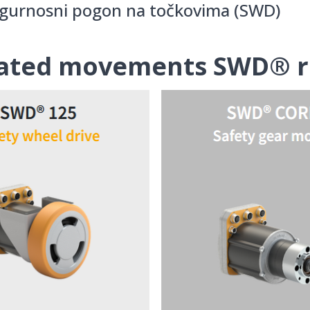
Sigurnosni pogon na točkovima (SWD)
omated movements SWD® 