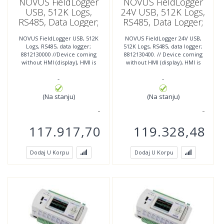
NOVUS FieldLogger
NOVUS FieldLogger
USB, 512K Logs,
24V USB, 512K Logs,
RS485, Data Logger;
RS485, Data Logger;
8812130000
8812130400
NOVUS FieldLogger USB, 512K
NOVUS FieldLogger 24V USB,
Logs, RS485, data logger;
512K Logs, RS485, data logger;
8812130000 //Device coming
8812130400. // Device coming
without HMI (display), HMI is
without HMI (display), HMI is
optional.
optional.
-
-
(Na stanju)
(Na stanju)
117.917,70
119.328,48
Dodaj U Korpu
Dodaj U Korpu