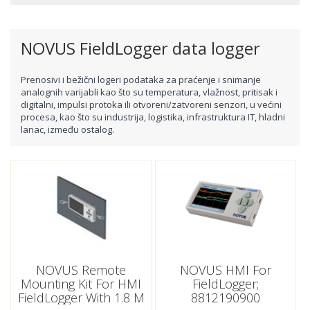
NOVUS FieldLogger data logger
Prenosivi i bežični logeri podataka za praćenje i snimanje
analognih varijabli kao što su temperatura, vlažnost, pritisak i
digitalni, impulsi protoka ili otvoreni/zatvoreni senzori, u većini
procesa, kao što su industrija, logistika, infrastruktura IT, hladni
lanac, između ostalog.
NOVUS Remote
NOVUS HMI For
Mounting Kit For HMI
FieldLogger;
FieldLogger With 1.8 M
8812190900