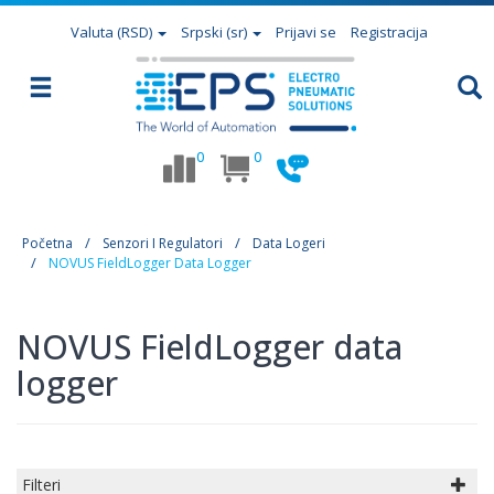
Valuta
(RSD)
Srpski (sr)
Prijavi se
Registracija
0
0
Početna
Senzori I Regulatori
Data Logeri
NOVUS FieldLogger Data Logger
NOVUS FieldLogger data
logger
Filteri