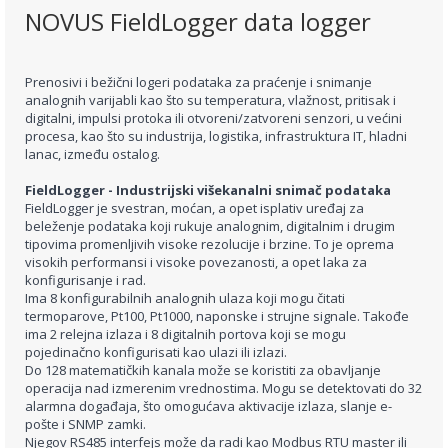
NOVUS FieldLogger data logger
Prenosivi i bežični logeri podataka za praćenje i snimanje
analognih varijabli kao št
o su temperatura, vlažnost, pritisak i
digitalni, impulsi protoka ili otvoreni/zatvoreni senzori, u većini
procesa, kao što su industrija, logistika, infrastruktura IT, hladni
lanac, između ostalog.
FieldLogger - Industrijski višekanalni snimač podataka
FieldLogger je svestran, moćan, a opet isplativ uređaj za
beleženje podataka koji rukuje analognim, digitalnim i drugim
tipovima promenljivih visoke rezolucije i brzine. To je oprema
visokih performansi i visoke povezanosti, a opet laka za
konfigurisanje i rad.
Ima 8 konfigurabilnih analognih ulaza koji mogu čitati
termoparove, Pt100, Pt1000, naponske i strujne signale. Takođe
ima 2 relejna izlaza i 8 digitalnih portova koji se mogu
pojedinačno konfigurisati kao ulazi ili izlazi.
Do 128 matematičkih kanala može se koristiti za obavljanje
operacija nad izmerenim vrednostima. Mogu se detektovati do 32
alarmna događaja, što omogućava aktivacije izlaza, slanje e-
pošte i SNMP zamki.
Njegov RS485 interfejs može da radi kao Modbus RTU master ili