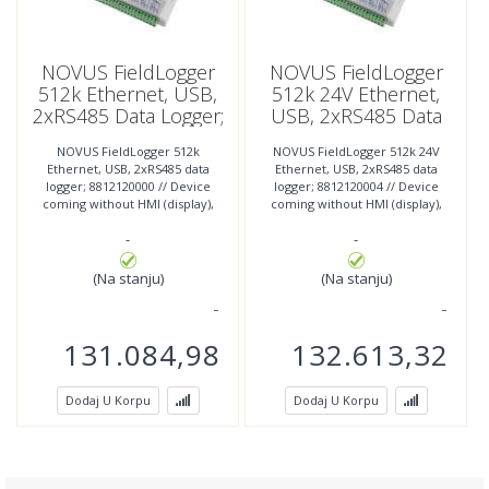
NOVUS FieldLogger
NOVUS FieldLogger
512k Ethernet, USB,
512k 24V Ethernet,
2xRS485 Data Logger;
USB, 2xRS485 Data
8812120000
Logger; 8812120004
NOVUS FieldLogger 512k
NOVUS FieldLogger 512k 24V
Ethernet, USB, 2xRS485 data
Ethernet, USB, 2xRS485 data
logger; 8812120000 // Device
logger; 8812120004 // Device
coming without HMI (display),
coming without HMI (display),
HMI is optional.
HMI is optional.
-
-
(Na stanju)
(Na stanju)
131.084,98
132.613,32
Dodaj U Korpu
Dodaj U Korpu