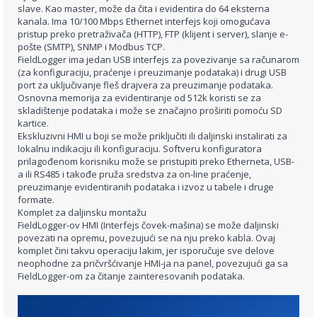
slave. Kao master, može da čita i evidentira do 64 eksterna
kanala. Ima 10/100 Mbps Ethernet interfejs koji omogućava
pristup preko pretraživača (HTTP), FTP (klijent i server), slanje e-
pošte (SMTP), SNMP i Modbus TCP.
FieldLogger ima jedan USB interfejs za povezivanje sa računarom
(za konfiguraciju, praćenje i preuzimanje podataka) i drugi USB
port za uključivanje fleš drajvera za preuzimanje podataka.
Osnovna memorija za evidentiranje od 512k koristi se za
skladištenje podataka i može se značajno proširiti pomoću SD
kartice.
Ekskluzivni HMI u boji se može priključiti ili daljinski instalirati za
lokalnu indikaciju ili konfiguraciju. Softveru konfiguratora
prilagođenom korisniku može se pristupiti preko Etherneta, USB-
a ili RS485 i takođe pruža sredstva za on-line praćenje,
preuzimanje evidentiranih podataka i izvoz u tabele i druge
formate.
Komplet za daljinsku montažu
FieldLogger-ov HMI (Interfejs čovek-mašina) se može daljinski
povezati na opremu, povezujući se na nju preko kabla. Ovaj
komplet čini takvu operaciju lakim, jer isporučuje sve delove
neophodne za pričvršćivanje HMI-ja na panel, povezujući ga sa
FieldLogger-om za čitanje zainteresovanih podataka.