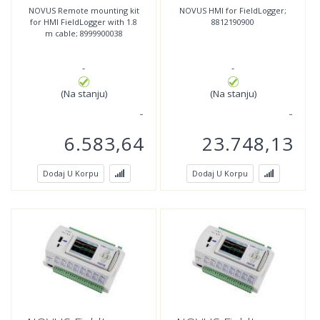
Cable; 8999900038
NOVUS Remote mounting kit
NOVUS HMI for FieldLogger;
for HMI FieldLogger with 1.8
8812190900
m cable; 8999900038
-
-
(Na stanju)
(Na stanju)
6.583,64
23.748,13
Dodaj U Korpu
Dodaj U Korpu