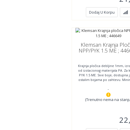
Dodaj U Korpu
Klemsan Krajnja Ploč
NPP/PYK 1.5 ME ; 44
Krajnja pločica debljine 1mm, iz
od izolacionog materijala PA. Za
PYK 1.5 ME. Sive boje, dostupna j
ostalim bojama po zahtevu. Min
-
(Trenutno nema na stanju
22