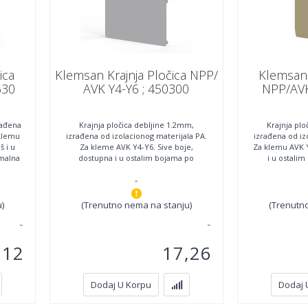
ica
Klemsan Krajnja Pločica NPP/
Klemsan 
630
AVK Y4-Y6 ; 450300
NPP/AVK
rađena
Krajnja pločica debljine 1.2mm,
Krajnja plo
 klemu
izrađena od izolacionog materijala PA.
izrađena od iz
š i u
Za kleme AVK Y4-Y6. Sive boje,
Za klemu AVK Y
imalna
dostupna i u ostalim bojama po
i u ostali
zahtevu. Minimalna količina
Mini
-
)
(Trenutno nema na stanju)
(Trenutn
,12
17,26
UK 3
PYK 2.5 E
1
1
UK 3 T
PYK 2.5-2F
1
1
Dodaj U Korpu
Dodaj 
YK 1.5
PYK 2.5-3FT
1
1