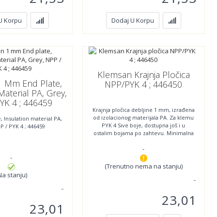
U Korpu
Dodaj U Korpu
Klemsan Krajnja Pločica
1 Mm End Plate,
NPP/PYK 4 ; 446450
Material PA, Grey,
YK 4 ; 446459
Krajnja pločica debljine 1 mm, izrađena
od izolacionog materijala PA. Za klemu
 Insulation material PA,
PYK 4 Sive boje, dostupna još i u
P / PYK 4 ; 446459
ostalim bojama po zahtevu. Minimalna
količina
-
-
(Trenutno nema na stanju)
Na stanju)
23,01
23,01