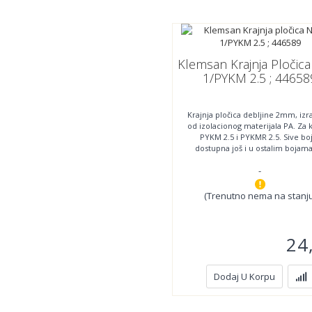
Klemsan Krajnja Pločic
1/PYKM 2.5 ; 44658
Krajnja pločica debljine 2mm, iz
od izolacionog materijala PA. Za
PYKM 2.5 i PYKMR 2.5. Sive bo
dostupna još i u ostalim bojam
zahtevu.
-
(Trenutno nema na stanju
24
Dodaj U Korpu