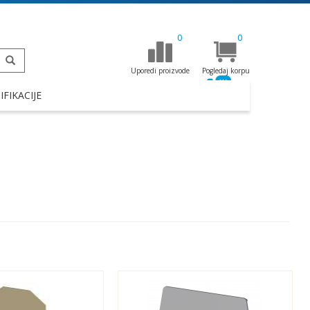
0
0
Uporedi proizvode
Pogledaj korpu
FIKACIJE
+381 11 257 19 22