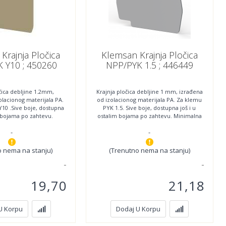
Krajnja Pločica
Klemsan Krajnja Pločica
 Y10 ; 450260
NPP/PYK 1.5 ; 446449
čica debljine 1.2mm,
Krajnja pločica debljine 1 mm, izrađena
olacionog materijala PA.
od izolacionog materijala PA. Za klemu
10 .Sive boje, dostupna
PYK 1.5. Sive boje, dostupna još i u
m bojama po zahtevu.
ostalim bojama po zahtevu. Minimalna
malna količina
-
-
o nema na stanju)
(Trenutno nema na stanju)
19,70
21,18
U Korpu
Dodaj U Korpu