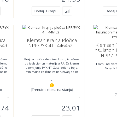
Dodaj U Korpu
Dodaj 
ica
Klemsan Krajnja Pločica
Klemsan 
6649
NPP/PYK 4T ; 446452T
Insulation 
NPP / P
rađena
Krajnja pločica debljine 1 mm, izrađena
 klemu
od izolacionog materijala PA. Za klemu
1 mm End plate,
oš i u
uzemljenja PYK 4T. Žuto-zelene boje.
Grey, NP
imalna
Minimalna količina za naručivanje : 10
-
)
(Trenutno nema na stanju)
(
,74
23,01