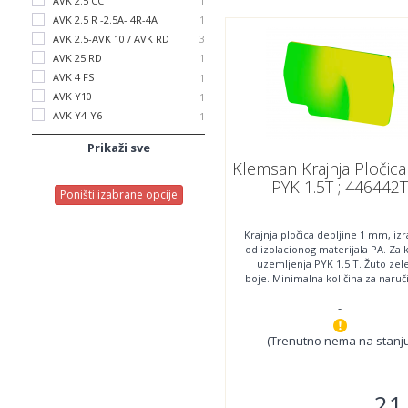
AVK 2.5 CCT
PB 2.5/NM-2.5 K/NM
P
1
1
AVK 2.5 R -2.5A- 4R-4A
PB 6/NM - PB 6K/NM
P
1
1
AVK 2.5-AVK 10 / AVK RD
PIK 10 N
P
3
1
AVK 25 RD
PIK 2.5 NT/ PIK 4 NT
P
1
2
AVK 4 FS
PIK 2.5N / PIK 4 N
P
1
1
AVK Y10
PIK 4FS
P
1
1
AVK Y4-Y6
PUK 2 T
P
1
1
Prikaži sve
Klemsan Krajnja Pločic
PYK 1.5T ; 446442
Poništi izabrane opcije
Krajnja pločica debljine 1 mm, iz
od izolacionog materijala PA. Za
uzemljenja PYK 1.5 T. Žuto zel
boje. Minimalna količina za naruč
:
-
(Trenutno nema na stanju
21