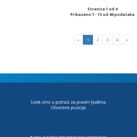
Stranica 1 od 4
Prikazano 1 - 15 od 46 podataka
«
1
2
3
4
»
Uvek smo u potrazi za pravim ljudima.
Otvorene pozicije