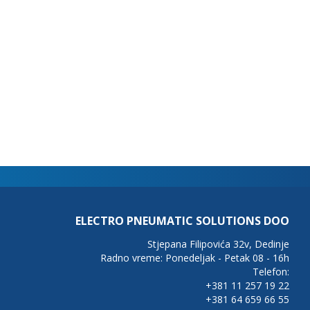
ELECTRO PNEUMATIC SOLUTIONS DOO
Stjepana Filipovića 32v, Dedinje
Radno vreme: Ponedeljak - Petak 08 - 16h
Telefon:
+381 11 257 19 22
+381 64 659 66 55