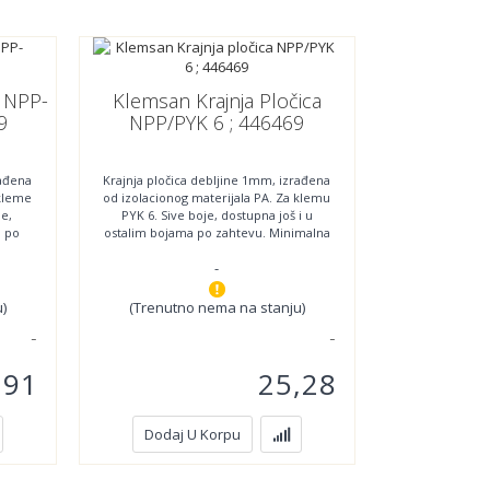
a NPP-
Klemsan Krajnja Pločica
9
NPP/PYK 6 ; 446469
rađena
Krajnja pločica debljine 1mm, izrađena
 kleme
od izolacionog materijala PA. Za klemu
je,
PYK 6. Sive boje, dostupna još i u
a po
ostalim bojama po zahtevu. Minimalna
količina
-
)
(Trenutno nema na stanju)
,91
25,28
Dodaj U Korpu