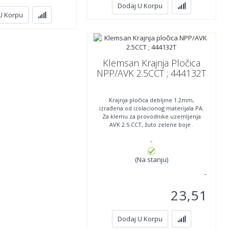
Dodaj U Korpu
U Korpu
Klemsan Krajnja Pločica
NPP/AVK 2.5CCT ; 444132T
Krajnja pločica debljine 1.2mm,
izrađena od izolacionog materijala PA.
Za klemu za provodnike uzemljenja
AVK 2.5 CCT, žuto zelene boje .
Minimalna količina za
-
(Na stanju)
23,51
Dodaj U Korpu