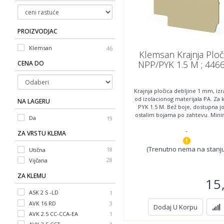
PROIZVODJAC
Klemsan
46
Klemsan Krajnja Ploč
NPP/PYK 1.5 M ; 446
CENA DO
Krajnja pločica debljine 1 mm, iz
od izolacionog materijala PA. Za
NA LAGERU
PYK 1.5 M. Bež boje, dostupna jo
ostalim bojama po zahtevu. Min
Da
19
-
ZA VRSTU KLEMA
(Trenutno nema na stanju
18
Utična
28
Vijčana
ZA KLEMU
15
ASK 2 S -LD
NPP / AVK 16
P
1
1
AVK 16 RD
NPP / AVK 2,5 - 10
P
3
1
Dodaj U Korpu
AVK 2.5 CC-CCA-EA
NPP/AVK 4CC-CCA
P
1
1