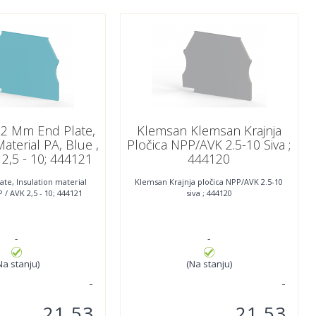
,2 Mm End Plate,
Klemsan Klemsan Krajnja
Material PA, Blue ,
Pločica NPP/AVK 2.5-10 Siva ;
2,5 - 10; 444121
444120
te, Insulation material
Klemsan Krajnja pločica NPP/AVK 2.5-10
P / AVK 2,5 - 10; 444121
siva ; 444120
-
-
Na stanju)
(Na stanju)
21,53
21,53