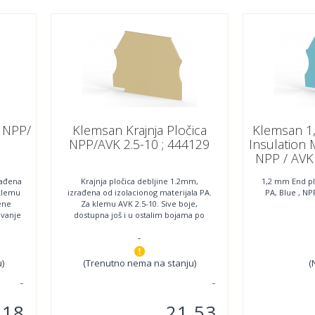
YK 1.5 M
PYK 4
1
2
YK 1.5 MC
PYK 4 E
1
1
YK 1.5 ME
PYK 4 T
1
1
YK 1.5 T
PYK 6
1
1
YK 10
PYKM 2.5
1
1
YK 2.5 C
WGO 2 N
1
1
YK 2.5 CT
WGO 3
1
1
a NPP/
Klemsan Krajnja Pločica
Klemsan 1
T
NPP/AVK 2.5-10 ; 444129
Insulation 
NPP / AVK 
rađena
Krajnja pločica debljine 1.2mm,
1,2 mm End pla
 klemu
izrađena od izolacionog materijala PA.
PA, Blue , NP
ene
Za klemu AVK 2.5-10. Sive boje,
ivanje
dostupna još i u ostalim bojama po
zahtevu. Minimalna
-
)
(Trenutno nema na stanju)
(
,18
21,53