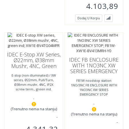
4.103,89
Dodaj U Korpu
IDEC E-Stop XW Series,
IDEC FB ENCLOSURE
Ø22mm, Ø38mm
WITH 1NO3NC XW
Mushr, 4NC, Green
SERIES EMERGENCY
Ind; XW1E-
E-stop (non-illuminated) / XW
STOP; FB1W-XW1E-
BV4TG04MFR
series, Ø22mm, Pull/Turn,
FB1W noodstop station
BV413MRH-Y0
Ø38mm mushr, 4NC, IP2X
1NO/3NC FB ENCLOSURE WITH
screw term., green ind.
1NO3NC XW SERIES
EMERGENCY STOP
-
-
(Trenutno nema na stanju)
(Trenutno nema na stanju)
4.341,32