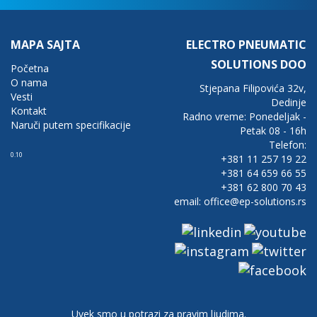
MAPA SAJTA
ELECTRO PNEUMATIC
SOLUTIONS DOO
Početna
O nama
Stjepana Filipovića 32v,
Vesti
Dedinje
Kontakt
Radno vreme: Ponedeljak -
Naruči putem specifikacije
Petak 08 - 16h
Telefon:
0.10
+381 11 257 19 22
+381 64 659 66 55
+381 62 800 70 43
email: office@ep-solutions.rs
Uvek smo u potrazi za pravim ljudima.