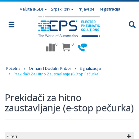
Valuta
(RSD)
Srpski (sr)
Prijavi se
Registracija
0
0
Početna
Ormani I Dodatni Pribor
Signalizacija
Prekidači Za Hitno Zaustavljanje (e-Stop Pečurka)
Prekidači za hitno
zaustavljanje (e-stop pečurka)
Filteri