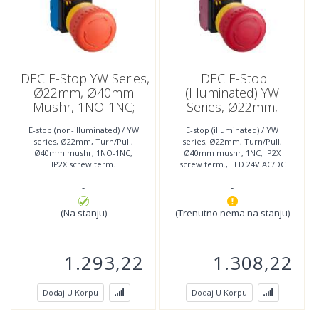
IDEC E-Stop YW Series,
IDEC E-Stop
Ø22mm, Ø40mm
(illuminated) YW
Mushr, 1NO-1NC;
Series, Ø22mm,
YW1B-V4E11R
Ø40mm Mushr, 1NC,
E-stop (non-illuminated) / YW
E-stop (illuminated) / YW
LED 24V AC/DC; YW1L-
series, Ø22mm, Turn/Pull,
series, Ø22mm, Turn/Pull,
V4E01Q4R
Ø40mm mushr, 1NO-1NC,
Ø40mm mushr, 1NC, IP2X
IP2X screw term.
screw term., LED 24V AC/DC
-
-
(Na stanju)
(Trenutno nema na stanju)
1.293,22
1.308,22
Dodaj U Korpu
Dodaj U Korpu