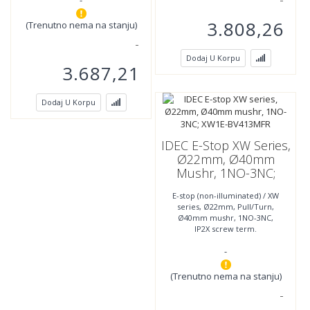
-
3.808,26
(Trenutno nema na stanju)
Dodaj U Korpu
3.687,21
Dodaj U Korpu
IDEC E-Stop XW Series,
Ø22mm, Ø40mm
Mushr, 1NO-3NC;
XW1E-BV413MFR
E-stop (non-illuminated) / XW
series, Ø22mm, Pull/Turn,
Ø40mm mushr, 1NO-3NC,
IP2X screw term.
-
(Trenutno nema na stanju)