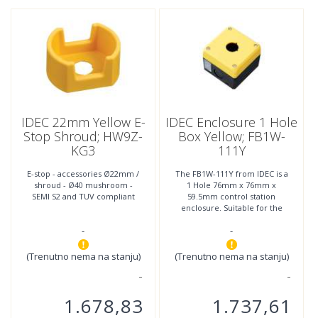
IDEC 22mm Yellow E-
IDEC Enclosure 1 Hole
Stop Shroud; HW9Z-
Box Yellow; FB1W-
KG3
111Y
E-stop - accessories Ø22mm /
The FB1W-111Y from IDEC is a
shroud - Ø40 mushroom -
1 Hole 76mm x 76mm x
SEMI S2 and TUV compliant
59.5mm control station
enclosure. Suitable for the
IDEC's YW, CW, HW, TW and
-
-
XW range of switches and
pilot
(Trenutno nema na stanju)
(Trenutno nema na stanju)
1.678,83
1.737,61