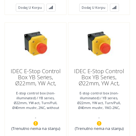
Dodaj U Korpu
Dodaj U Korpu
IDEC E-Stop Control
IDEC E-Stop Control
Box YB Series,
Box YB Series,
Ø22mm, YW Act,
Ø22mm, YW Act,
Ø40mm Mushr, 2NC;
Ø40mm Mushr, 1NO-
E-stop control box (non-
E-stop control box (non-
YB1W-YW1B-V4E02R-
2NC; YB1W-YW1B-
illuminated) / YB series,
illuminated) / YB series,
Y0
V4E12R-Y0
Ø22mm, YW act, Turn/Pull,
Ø22mm, YW act, Turn/Pull,
Ø40mm mushr, 2NC, without
Ø40mm mushr, 1NO-2NC,
nameplate
without nameplate
-
-
(Trenutno nema na stanju)
(Trenutno nema na stanju)