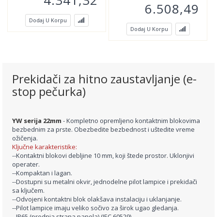
6.508,49
Dodaj U Korpu
Dodaj U Korpu
Prekidači za hitno zaustavljanje (e-
stop pečurka)
YW serija
22mm
- Kompletno opremljeno kontaktnim blokovima
bezbednim za prste. Obezbedite bezbednost i uštedite vreme
ožičenja.
Ključne karakteristike:
--Kontaktni blokovi debljine 10 mm, koji štede prostor.
Uklonjivi
operater.
--
Kompaktan i lagan.
--
Dostupni su metalni okvir, jednodelne pilot lampice i prekidači
sa ključem.
--
Odvojeni kontaktni blok olakšava instalaciju i uklanjanje.
--
Pilot lampice imaju veliko sočivo za širok ugao gledanja.
--
IP65 (prednja strana panela) (IEC 60529)