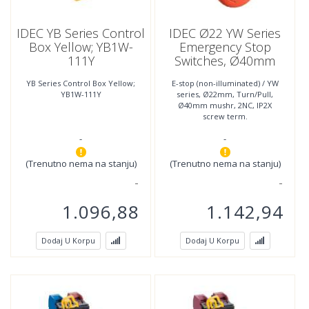
IDEC YB Series Control
IDEC Ø22 YW Series
Box Yellow; YB1W-
Emergency Stop
111Y
Switches, Ø40mm
Mushroom, 2NC;
YB Series Control Box Yellow;
E-stop (non-illuminated) / YW
YW1B-V4E02R
YB1W-111Y
series, Ø22mm, Turn/Pull,
Ø40mm mushr, 2NC, IP2X
screw term.
-
-
(Trenutno nema na stanju)
(Trenutno nema na stanju)
1.096,88
1.142,94
Dodaj U Korpu
Dodaj U Korpu