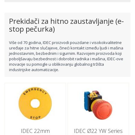
Prekidači za hitno zaustavljanje (e-
stop pečurka)
Više od 70 godina, IDEC proizvodi pouzdane i visokokvalitetne
uređaje za hitne slučajeve, čineći kontakt između ljudi i mašina
jednostavnim, bezbednim i sigurnim. Razvojem proizvoda koji
poboljšavaju bezbednost i dobrobit radnika i mašina, IDEC-ove
inovacije su pomogle u oblikovanju globalnog tržišta
industrijske automatizacije.
IDEC 22mm
IDEC Ø22 YW Series