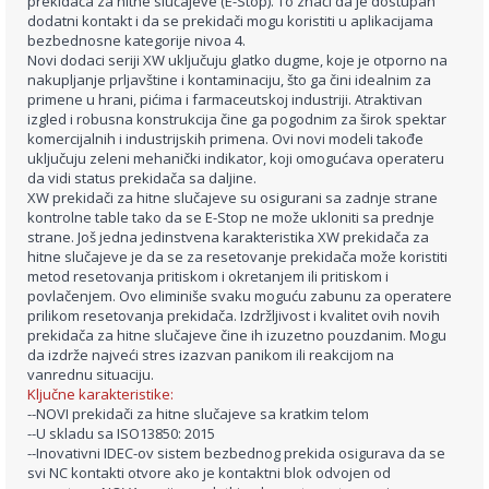
prekidača za hitne slučajeve (E-Stop). To znači da je dostupan
dodatni kontakt i da se prekidači mogu koristiti u aplikacijama
bezbednosne kategorije nivoa 4.
Novi dodaci seriji XW uključuju glatko dugme, koje je otporno na
nakupljanje prljavštine i kontaminaciju, što ga čini idealnim za
primene u hrani, pićima i farmaceutskoj industriji. Atraktivan
izgled i robusna konstrukcija čine ga pogodnim za širok spektar
komercijalnih i industrijskih primena. Ovi novi modeli takođe
uključuju zeleni mehanički indikator, koji omogućava operateru
da vidi status prekidača sa daljine.
XW prekidači za hitne slučajeve su osigurani sa zadnje strane
kontrolne table tako da se E-Stop ne može ukloniti sa prednje
strane. Još jedna jedinstvena karakteristika XW prekidača za
hitne slučajeve je da se za resetovanje prekidača može koristiti
metod resetovanja pritiskom i okretanjem ili pritiskom i
povlačenjem. Ovo eliminiše svaku moguću zabunu za operatere
prilikom resetovanja prekidača. Izdržljivost i kvalitet ovih novih
prekidača za hitne slučajeve čine ih izuzetno pouzdanim. Mogu
da izdrže najveći stres izazvan panikom ili reakcijom na
vanrednu situaciju.
Ključne karakteristike:
--NOVI prekidači za hitne slučajeve sa kratkim telom
--U skladu sa ISO13850: 2015
--Inovativni IDEC-ov sistem bezbednog prekida osigurava da se
svi NC kontakti otvore ako je kontaktni blok odvojen od