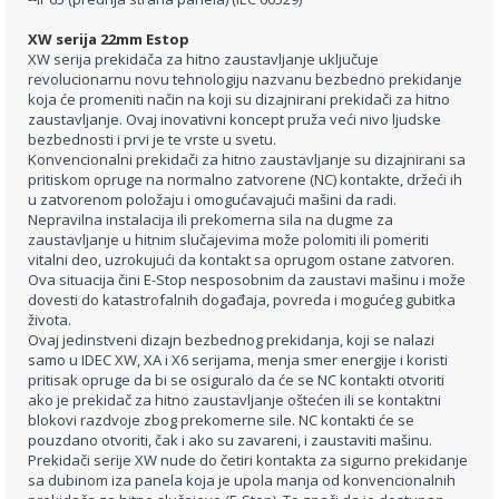
XW serija 22mm Estop
XW serija prekidača za hitno zaustavljanje uključuje
revolucionarnu novu tehnologiju nazvanu bezbedno prekidanje
koja će promeniti način na koji su dizajnirani prekidači za hitno
zaustavljanje. Ovaj inovativni koncept pruža veći nivo ljudske
bezbednosti i prvi je te vrste u svetu.
Konvencionalni prekidači za hitno zaustavljanje su dizajnirani sa
pritiskom opruge na normalno zatvorene (NC) kontakte, držeći ih
u zatvorenom položaju i omogućavajući mašini da radi.
Nepravilna instalacija ili prekomerna sila na dugme za
zaustavljanje u hitnim slučajevima može polomiti ili pomeriti
vitalni deo, uzrokujući da kontakt sa oprugom ostane zatvoren.
Ova situacija čini E-Stop nesposobnim da zaustavi mašinu i može
dovesti do katastrofalnih događaja, povreda i mogućeg gubitka
života.
Ovaj jedinstveni dizajn bezbednog prekidanja, koji se nalazi
samo u IDEC XW, XA i X6 serijama, menja smer energije i koristi
pritisak opruge da bi se osiguralo da će se NC kontakti otvoriti
ako je prekidač za hitno zaustavljanje oštećen ili se kontaktni
blokovi razdvoje zbog prekomerne sile. NC kontakti će se
pouzdano otvoriti, čak i ako su zavareni, i zaustaviti mašinu.
Prekidači serije XW nude do četiri kontakta za sigurno prekidanje
sa dubinom iza panela koja je upola manja od konvencionalnih