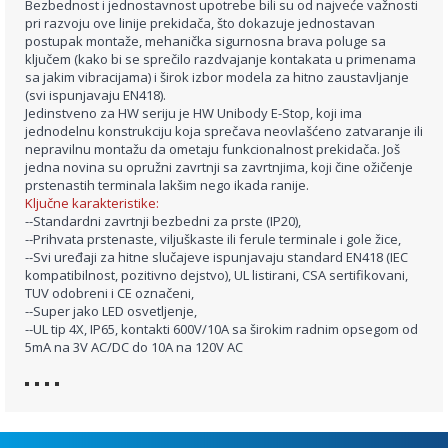
Bezbednost i jednostavnost upotrebe bili su od najveće važnosti
pri razvoju ove linije prekidača, što dokazuje jednostavan
postupak montaže, mehanička sigurnosna brava poluge sa
ključem (kako bi se sprečilo razdvajanje kontakata u primenama
sa jakim vibracijama) i širok izbor modela za hitno zaustavljanje
(svi ispunjavaju EN418).
Jedinstveno za HW seriju je HW Unibody E-Stop, koji ima
jednodelnu konstrukciju koja sprečava neovlašćeno zatvaranje ili
nepravilnu montažu da ometaju funkcionalnost prekidača. Još
jedna novina su opružni zavrtnji sa zavrtnjima, koji čine ožičenje
prstenastih terminala lakšim nego ikada ranije.
Ključne karakteristike:
--Standardni zavrtnji bezbedni za prste (IP20),
--Prihvata prstenaste, viljuškaste ili ferule terminale i gole žice,
--Svi uređaji za hitne slučajeve ispunjavaju standard EN418 (IEC
kompatibilnost, pozitivno dejstvo), UL listirani, CSA sertifikovani,
TUV odobreni i CE označeni,
--Super jako LED osvetljenje,
--UL tip 4X, IP65, kontakti 600V/10A sa širokim radnim opsegom od
5mA na 3V AC/DC do 10A na 120V AC