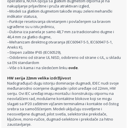
operatera, NOVA opcija sa glatkim dugmetom otporna je na
nakupljanje prljavštine i pruža atraktivan izgled,
--Modeli sa glatkim dugmetom takođe imaju zeleni mehanički
indikator statusa,
--Funkcije resetovanja okretanjem i povlačenjem sa bravom
ugrađene su u istu jedinicu,
--Dubina iza panela je samo 48,7 mm za tradicionalno dugme i
46,4 mm za glatko dugme,
--Mehanizam direktnog otvaranja (IEC60947-5-5, IEC60947-5-1,
Aneks K),
--Stepen zaštite IP65 (IEC60529),
--Odobreno od strane UL NISD, odobreno od strane c-UL, u skladu
sa EN standardom
--Više o k-kama i na sledećem linku
ovde
.
HW serija 22mm velika izdržljivost
Nadograđujući dugu istoriju dominacije dugmadi, IDEC nudi svoje
međunarodno ocenjene dugmade i pilot uređaje od 22mm, HW
seriju. Ovi IEC uređaji imaju montažu i konstrukciju otpornu na
neovlašćeni rad, modularne kontaktne blokove koji se mogu
slagati sa IP20 zaštitnim vijčanim terminalima i kontakte od čistog
srebra sa samočišćenjem. Modeli uključuju osvetljene i
neosvetljene dugmad, pilot svetla, selektorske prekidače,
ključeve, mono-ručice, dugmad-selektore i prekidače za hitno
zaustavljanje.