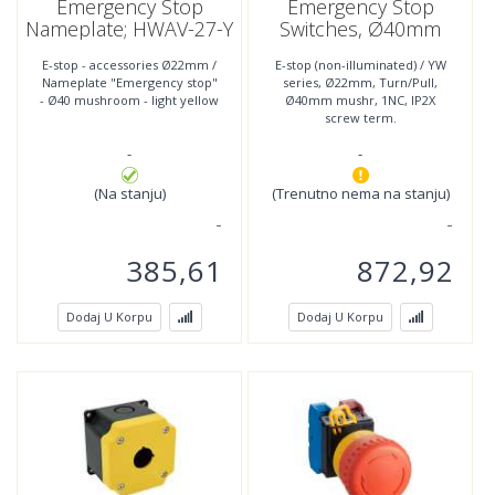
Emergency Stop
Emergency Stop
Nameplate; HWAV-27-Y
Switches, Ø40mm
Mushroom, 1NC;
E-stop - accessories Ø22mm /
E-stop (non-illuminated) / YW
YW1B-V4E01R
Nameplate "Emergency stop"
series, Ø22mm, Turn/Pull,
- Ø40 mushroom - light yellow
Ø40mm mushr, 1NC, IP2X
screw term.
-
-
(Na stanju)
(Trenutno nema na stanju)
385,61
872,92
Dodaj U Korpu
Dodaj U Korpu