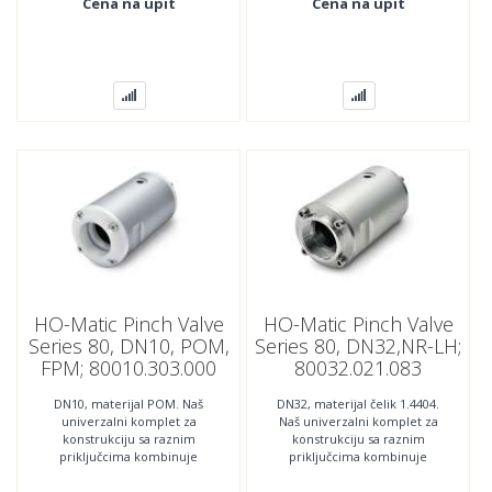
Cena na upit
Cena na upit
HO-Matic Pinch Valve
HO-Matic Pinch Valve
Series 80, DN10, POM,
Series 80, DN32,NR-LH;
FPM; 80010.303.000
80032.021.083
DN10, materijal POM. Naš
DN32, materijal čelik 1.4404.
univerzalni komplet za
Naš univerzalni komplet za
konstrukciju sa raznim
konstrukciju sa raznim
priključcima kombinuje
priključcima kombinuje
najnoviju tehnologiju sa
najnoviju tehnologiju sa
najboljom jednostavnošću
najboljom jednostavnošću