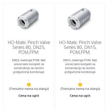
HO-Matic Pinch Valve
HO-Matic Pinch Valve
Series 80, DN25,
Series 80, DN15,
POM,FPM;
POM,FPM;
80025.303.000
80015.303.000
DN25, materijal POM. Naš
DN15, materijal POM. Naš
univerzalni komplet za
univerzalni komplet za
konstrukciju sa raznim
konstrukciju sa raznim
priključcima kombinuje
priključcima kombinuje
najnoviju tehnologiju sa
najnoviju tehnologiju sa
-
-
najboljom jednostavnošću
najboljom jednostavnošću
(Trenutno nema na stanju)
(Trenutno nema na stanju)
Cena na upit
Cena na upit