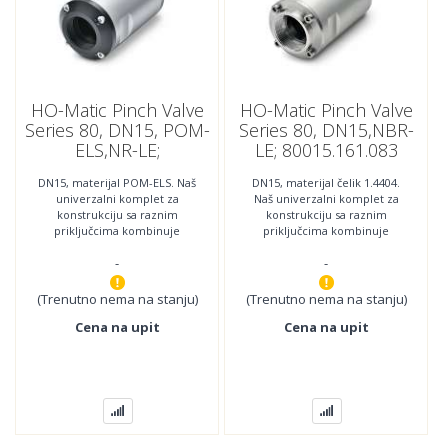
HO-Matic Pinch Valve
HO-Matic Pinch Valve
Series 80, DN15, POM-
Series 80, DN15,NBR-
ELS,NR-LE;
LE; 80015.161.083
80015.061.081
DN15, materijal POM-ELS. Naš
DN15, materijal čelik 1.4404.
univerzalni komplet za
Naš univerzalni komplet za
konstrukciju sa raznim
konstrukciju sa raznim
priključcima kombinuje
priključcima kombinuje
najnoviju tehnologiju sa
najnoviju tehnologiju sa
-
-
najboljom jednostavnošću
najboljom jednostavnošću
(Trenutno nema na stanju)
(Trenutno nema na stanju)
Cena na upit
Cena na upit