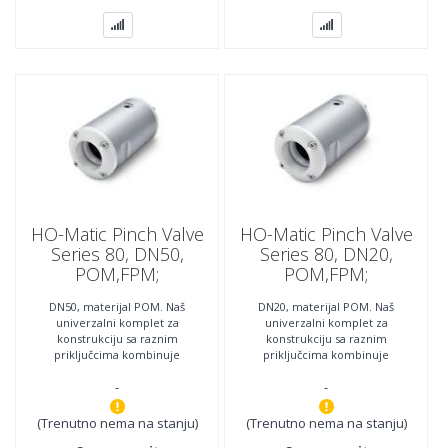
HO-Matic Pinch Valve
HO-Matic Pinch Valve
Series 80, DN50,
Series 80, DN20,
POM,FPM;
POM,FPM;
80050.303.000
80020.303.000
DN50, materijal POM. Naš
DN20, materijal POM. Naš
univerzalni komplet za
univerzalni komplet za
konstrukciju sa raznim
konstrukciju sa raznim
priključcima kombinuje
priključcima kombinuje
najnoviju tehnologiju sa
najnoviju tehnologiju sa
-
-
najboljom jednostavnošću
najboljom jednostavnošću
(Trenutno nema na stanju)
(Trenutno nema na stanju)