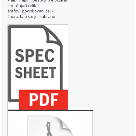
– aluminijum, bezbojno eloksiran
- nerđajući čelik
šrafovi: pocinkovani čelik
čaura: kao što je izabrano