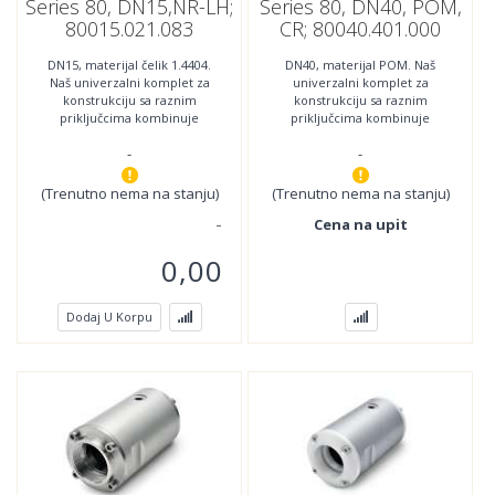
Series 80, DN15,NR-LH;
Series 80, DN40, POM,
80015.021.083
CR; 80040.401.000
DN15, materijal čelik 1.4404.
DN40, materijal POM. Naš
Naš univerzalni komplet za
univerzalni komplet za
konstrukciju sa raznim
konstrukciju sa raznim
priključcima kombinuje
priključcima kombinuje
najnoviju tehnologiju sa
najnoviju tehnologiju sa
-
-
najboljom jednostavnošću
najboljom jednostavnošću
(Trenutno nema na stanju)
(Trenutno nema na stanju)
Cena na upit
0,00
Dodaj U Korpu