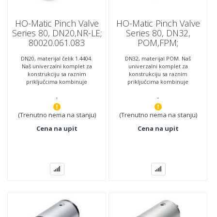
HO-Matic Pinch Valve
HO-Matic Pinch Valve
Series 80, DN20,NR-LE;
Series 80, DN32,
80020.061.083
POM,FPM;
80032.303.000
DN20, materijal čelik 1.4404.
DN32, materijal POM. Naš
Naš univerzalni komplet za
univerzalni komplet za
konstrukciju sa raznim
konstrukciju sa raznim
priključcima kombinuje
priključcima kombinuje
najnoviju tehnologiju sa
najnoviju tehnologiju sa
-
-
najboljom jednostavnošću
najboljom jednostavnošću
(Trenutno nema na stanju)
(Trenutno nema na stanju)
Cena na upit
Cena na upit