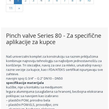
«
1
2
3
4
5
6
7
8
9
10
11
»
Pinch valve Series 80 - Za specifične
aplikacije za kupce
Naš univerzalni komplet za konstrukciju sa raznim priključcima
kombinuje najnoviju tehnologiju sa najboljom jednostavnošću za
korišćenje. Tri stezaljke, navoj za cevi za mleko, unutrašnji navoj i
razne verzije za kupce, kao i FDA/ATEKS sertifikat ispunjavaju sve
zahteve.
navojni spoj G 3/4” – G 2” DN10 – DN50
specifikacije materijala
kućište, nije u kontaktu sa medijumom:
legura aluminijuma (usaglašena sa hranom), bezbojna eloksirana
poklopac sa navojem kao izabrano:
– plastični POM, prirodno bela
– plastični POM-ELS, provodljivi, crni