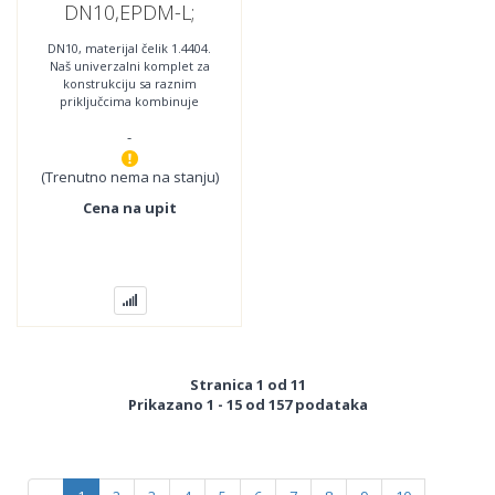
DN10,EPDM-L;
80010.212.083
DN10, materijal čelik 1.4404.
Naš univerzalni komplet za
konstrukciju sa raznim
priključcima kombinuje
najnoviju tehnologiju sa
-
najboljom jednostavnošću
(Trenutno nema na stanju)
Cena na upit
Stranica 1 od 11
Prikazano 1 - 15 od 157 podataka