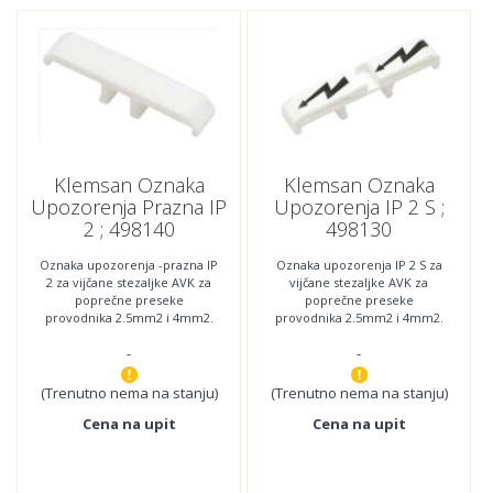
Klemsan Oznaka
Klemsan Oznaka
Upozorenja Prazna IP
Upozorenja IP 2 S ;
2 ; 498140
498130
Oznaka upozorenja -prazna IP
Oznaka upozorenja IP 2 S za
2 za vijčane stezaljke AVK za
vijčane stezaljke AVK za
poprečne preseke
poprečne preseke
provodnika 2.5mm2 i 4mm2.
provodnika 2.5mm2 i 4mm2.
Minimalna količina za
Minimalna količina za
-
-
naručivanje : 25.
naručivanje : 25.
(Trenutno nema na stanju)
(Trenutno nema na stanju)
Cena na upit
Cena na upit