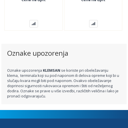
Oznake upozorenja
Oznake upozorenja
KLEMSAN
se koriste pri obeležavanju
klema, terminala koji su pod naponom ili delova opreme koji bi u
slučaju kvara mogli biti pod naponom. Ovakvo obeležavanje
doprinosi sigurnosti rukovaoca opremom i štiti od neželjenog
dodira. Oznake se prave u više izvedbi, različitih veličina i lako je
pronaći odgovarajuću.