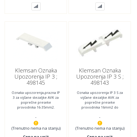
Klemsan Oznaka
Klemsan Oznaka
Upozorenja IP 3 ;
Upozorenja IP 3 S ;
498145
498143
Oznaka upozorenja,prazna IP
Oznaka upozorenja IP 3 S za
3 za vijčane stezaljke AVK za
vijčane stezaljke AVK za
poprečne preseke
poprečne preseke
provodnika 16-35mm2.
provodnika 16mm2 do
Minimalna količina za
35mm2. Minimalna količina za
-
-
naručivanje : 25.
naručivanje : 25.
(Trenutno nema na stanju)
(Trenutno nema na stanju)
Cena na upit
Cena na upit