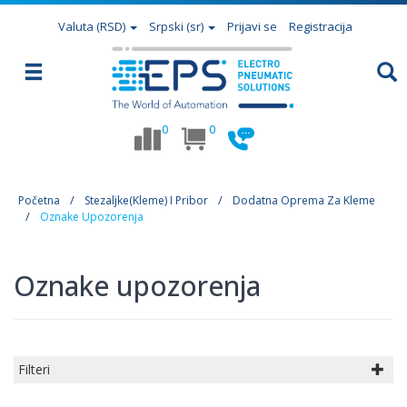
Valuta
(RSD)
Srpski (sr)
Prijavi se
Registracija
0
0
Početna
Stezaljke(Kleme) I Pribor
Dodatna Oprema Za Kleme
Oznake Upozorenja
Oznake upozorenja
Filteri