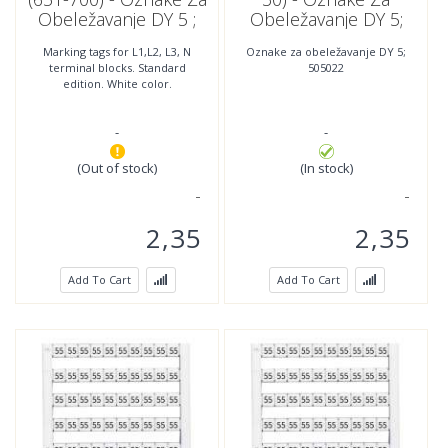
Obeležavanje DY 5 ;
Obeležavanje DY 5;
505053
505022
Marking tags for L1,L2, L3, N
Oznake za obeležavanje DY 5;
terminal blocks. Standard
505022
edition. White color.
-
-
(Out of stock)
(In stock)
2,35
2,35
Add To Cart
Add To Cart