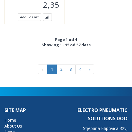
2,35
Add To Cart
Page 1 od 4
Showing 1 - 15 od 57 data
«
1
2
3
4
»
SITE MAP
ELECTRO PNEUMATIC
SOLUTIONS DOO
Home
About Us
Stjepana Filipovića 32v,
News